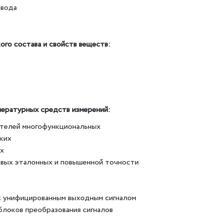
овода
ого состава и свойств веществ:
пературных средств измерений:
ителей многофункциональных
ких
х
вых эталонных и повышенной точности
с унифицированным выходным сигналом
блоков преобразования сигналов