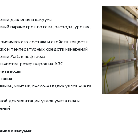
ений давления и вакуума
ний параметров потока, расхода, уровня,
 химического состава и свойств веществ
ких и температурных средств измерений
ений АЗС и нефтебаз
зачистке резервуаров на АЗС
чета воды
вания
ание, монтаж, пуско-наладка узлов учета
ой документации узлов учета газа и
рений
ния и вакуума: