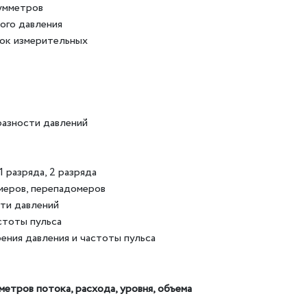
уумметров
ого давления
вок измерительных
разности давлений
разряда, 2 разряда
меров, перепадомеров
ти давлений
стоты пульса
ения давления и частоты пульса
етров потока, расхода, уровня, объема