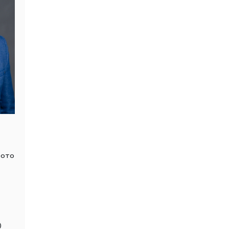
фото
)