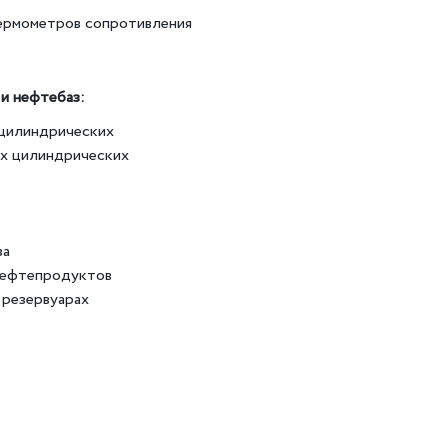
термометров сопротивления
и нефтебаз:
 цилиндрических
ых цилиндрических
за
нефтепродуктов
 резервуарах