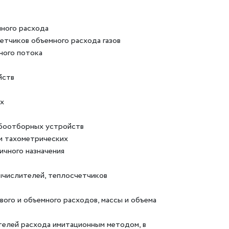
много расхода
етчиков объемного расхода газов
ного потока
йств
ых
обоотборных устройств
и тахометрических
ичного назначения
ычислителей, теплосчетчиков
вого и объемного расходов, массы и объема
телей расхода имитационным методом, в