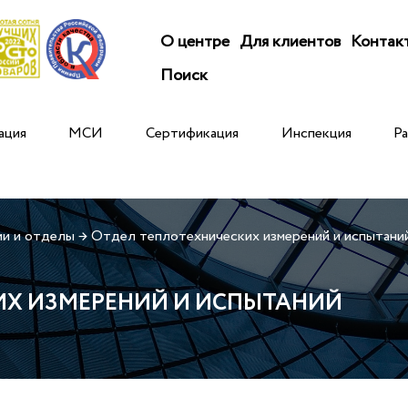
О центре
Для клиентов
Контак
Поиск
ация
МСИ
Сертификация
Инспекция
Р
и и отделы
→
Отдел теплотехнических измерений и испытани
ИХ ИЗМЕРЕНИЙ И ИСПЫТАНИЙ