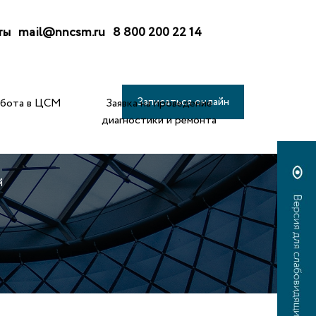
ты
mail@nncsm.ru
8 800 200 22 14
Записаться онлайн
абота в ЦСМ
Заявка на проведение
диагностики и ремонта
й