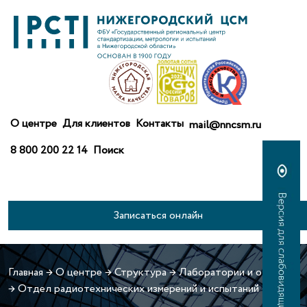
О центре
Для клиентов
Контакты
mail@nncsm.ru
8 800 200 22 14
Поиск
Записаться онлайн
Главная
→
О центре
→
Структура
→
Лаборатории и отделы
→
Отдел радиотехнических измерений и испытаний