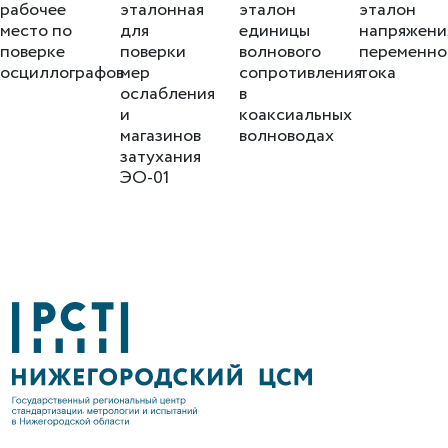
рабочее
эталонная
эталон
эталон
место по
для
единицы
напряжени
поверке
поверки
волнового
переменно
осциллографов
мер
сопротивления
тока
ослабления
в
и
коаксиальных
магазинов
волноводах
затухания
ЭО-01