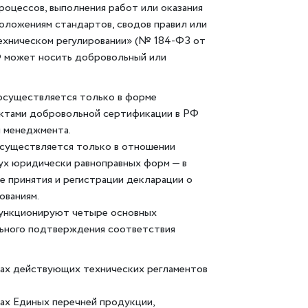
роцессов, выполнения работ или оказания
положениям стандартов, сводов правил или
техническом регулировании» (№ 184-ФЗ от
Ф может носить добровольный или
существляется только в форме
ктами добровольной сертификации в РФ
ы менеджмента.
существляется только в отношении
вух юридически равноправных форм — в
е принятия и регистрации декларации о
ованиям.
функционируют четыре основных
льного подтверждения соответствия
ах действующих технических регламентов
ах Единых перечней продукции,