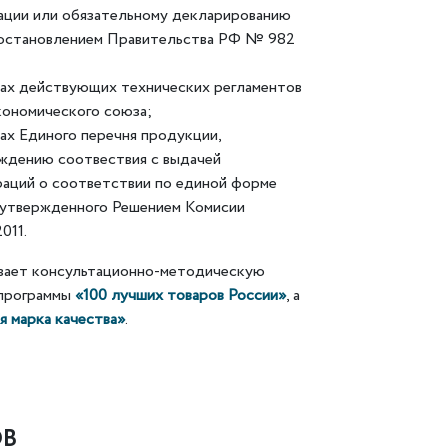
ции или обязательному декларированию
Постановлением Правительства РФ № 982
ах действующих технических регламентов
кономического союза;
ах Единого перечня продукции,
ждению соотвествия с выдачей
раций о соответствии по единой форме
, утвержденного Решением Комисии
011.
вает консультационно-методическую
 программы
«100 лучших товаров России»
, а
 марка качества»
.
ОВ