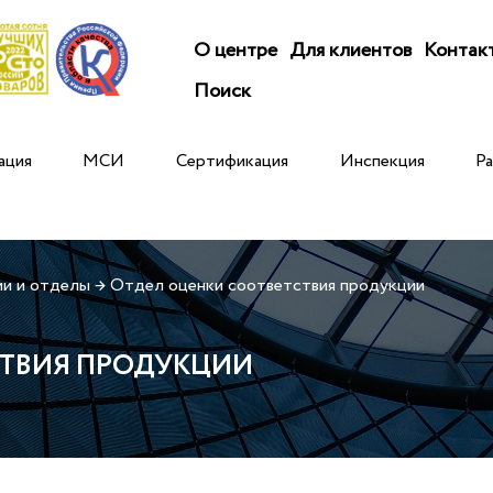
О центре
Для клиентов
Контак
Поиск
ация
МСИ
Сертификация
Инспекция
Р
и и отделы
→
Отдел оценки соответствия продукции
СТВИЯ ПРОДУКЦИИ