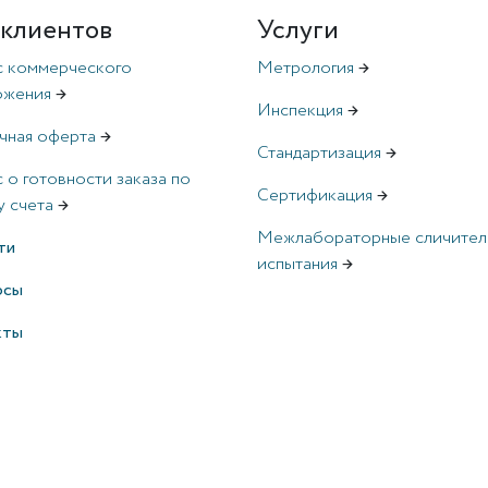
 клиентов
Услуги
с коммерческого
Метрология
→
ожения
→
Инспекция
→
чная оферта
→
Стандартизация
→
 о готовности заказа по
Сертификация
→
 счета
→
Межлабораторные сличител
ти
испытания
→
рсы
кты